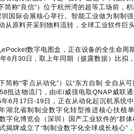
下简称“良信”）位于杭州湾的超等工场前，积
在深圳国际会展核心举行。智能工业做为制制
动从原料开采到物料流转，全球工业软件巨
Pocket数字电图盒，正在设备的全生命
5年6月30日，取上年同期（披露数据）比
称“零点从动化”）以“东方自制 全自从可控
58抵达物流门，由iEi威强电取QNAP威联
5年6月17日-19日，正在从动化起沉机系
5年湖北省制制业数字化转型推进核心扶植单元
业数字化博览会（深圳）国产工业软件的“群体
幕式揭牌成立了“制制业数字化全球成长核心