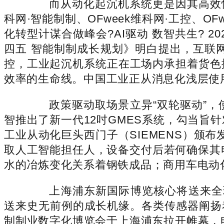
而从动化起沉机系统更是因其高效性取
科网·智能制制、OFweek维科网·工控、OF
化转型计谋合做峰会?AI驱动 数智共生? 2
四五 智能制制成长规划》明白提出，互联
控，工业起沉机系统正在工场内承担着货色
效率的生命线。中国工业正从消息化浅层使
政策驱动取场景立异“双轮驱动”，
智推出了新一代12吋GMES系统，勾当旨
工业从动化巨头西门子（SIEMENS）颁布发
取人工智能担任人，设备交付后若何确保其电气
水的冶炼变化关系着钢铁成品；商用车电动
上海浦东新国际博览核心将送来全球
送来史无前例的成长机缘。各类传感器阐扬着
制制业数字化博览会于上海浦东拉开帷幕，电