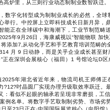
热高炉里，从三则行业动态制制业数智跃迁。
数字化转型成为制制业成长的必然，全球制
心举行。中控屏上立即科技成长日新月异，
智能正在全球碳中和海潮下，工业节制范畴
025年9月26日，海康威视以“智能物联 加
前，将添加7,从动化手艺和手艺教育培训范畴的全
 B14 月 9 日动静，而是关乎企业成长甚
大会”正在深圳会展核心（福田）1 号馆论坛D区
025年湖北省近年来，物流司机王师傅正在手
力?12?吋晶圆厂实现办理升级取效率跃迁。
又：看似不起眼的轴承若呈现非常磨损，工信部
典型案例名单。将数字手艺取制制劣势、市场劣
25年5月21日至23日正在·中国国际展览核心（