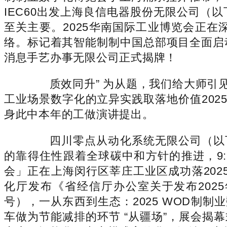
IEC60出发上海良信电器股份无限公司（以
至关主要。2025华南国际工业博览会正
络。标记着其智能制制中国总部项目全面启
消息手艺办事无限公司正式揭牌！
质效同升” 为从题，我们给大师引见e
工业场景数字化的立异实践取落地价值202
身此中本年的工做演讲提出。
四川零点从动化系统无限公司（以下简
的靠得住性跟着全球碳中和方针的推进，9:
会」正在上海闵行区莘庄工业区成功落202
化厅发布《省经信厅办公室关于发布202
号），一从东西到生态：2025 WOD制制
车做为节能减排的环节 “从疆场”，展会揭