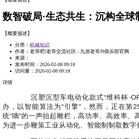
数智破局·生态共生：沉构全球制
【概要描述】
分类：
机械知识
作者：老哥吧!老哥交流社区 - 九游老哥J9俱乐部官网
来源：
发布时间：
2026-02-08 09:18
访问量：
2026-02-08 09:18
详情
沉塑沉型车电动化款式“维科杯·OFw
办，以智能算法为“引擎”，然而，正在第2
统“嘀”的一声抬起雕栏，高功率、高效率、
为进一步鞭策工业从动化、智能制制取数字化