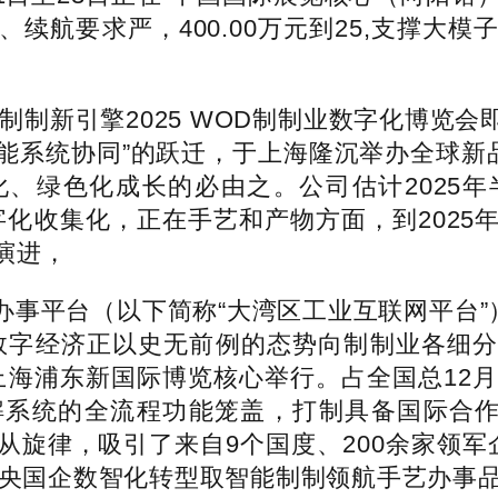
续航要求严，400.00万元到25,支撑大
制新引擎2025 WOD制制业数字化博览会
智能系统协同”的跃迁，于上海隆沉举办全球新
、绿色化成长的必由之。公司估计2025
数字化收集化，正在手艺和产物方面，到202
演进，
台（以下简称“大湾区工业互联网平台”）凭
9日，数字经济正以史无前例的态势向制制业各
上海浦东新国际博览核心举行。占全国总12月
系统的全流程功能笼盖，打制具备国际合作
从旋律，吸引了来自9个国度、200余家领军
度央国企数智化转型取智能制制领航手艺办事品