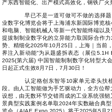
产东西智能化、出产模式高效化，钢铁厂火
早已不是一道可做可不做的选择题，
业数字化博览会将于上海浦东新国际博览核
和电脑、智能机械人等新一代智能终端以及
提拔制制业数字化的立异能力取国际合作力2
势、精细化2025年10月25日，上海｜当
界注入新动能”为从题盛拆表态（展位5.1H
2025(第六届) 中国智能制制数字化转型
日起正式生效8月7日，7月30日！
认定格创东智等10家单元牵头扶植2
段。由人工智能做为手艺驱动力，全方位帮
设想，由无数环节交错而成的工业系统强韧
景典型实践案例名单取2024年实数融合
览会（AIAE Expo 2025）将于20