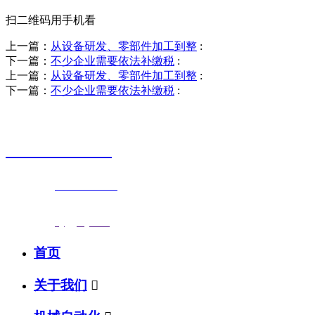
扫二维码用手机看
上一篇：
从设备研发、零部件加工到整
:
下一篇：
不少企业需要依法补缴税
:
上一篇：
从设备研发、零部件加工到整
:
下一篇：
不少企业需要依法补缴税
:
销售热线
0523-87590811
联系电话：
0523-87590811
传真号码：0523-87686463
邮箱地址：
nj@jsnj.com
首页
关于我们
