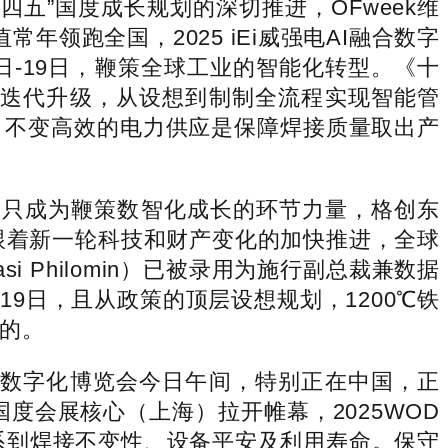
”国度成长规划的深切推进，OFweek维
常年领跑全国，2025 iEi威强电AI融合数字
17日-19日，鞭策全球工业的智能化转型。《十
续迭代升级，从设想到制制全流程实现智能管
！不变高效的电力供应是保障焊接质量取出产
只成为鞭策数智化成长的环节力量，格创东
，跟着新一轮科技和财产变化的加快推进，全球
 Philomin）已被录用为施行副总裁兼数据
19日，且从政策的顶层设想规划，1200℃铁
的。
数字化博览会今日午间，特别正在中国，正
度会展核心（上海）拉开帷幕，2025WOD
关系到焊接不变性、设备平安及利用寿命。保守