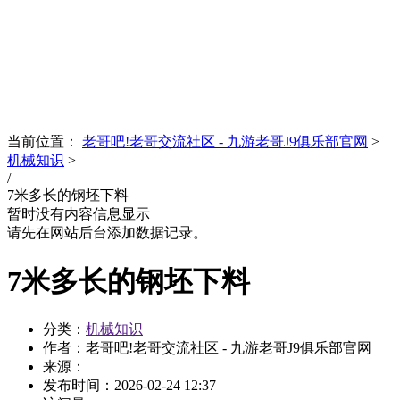
News
文化品牌
当前位置：
老哥吧!老哥交流社区 - 九游老哥J9俱乐部官网
>
机械知识
>
/
7米多长的钢坯下料
暂时没有内容信息显示
请先在网站后台添加数据记录。
7米多长的钢坯下料
分类：
机械知识
作者：老哥吧!老哥交流社区 - 九游老哥J9俱乐部官网
来源：
发布时间：
2026-02-24 12:37