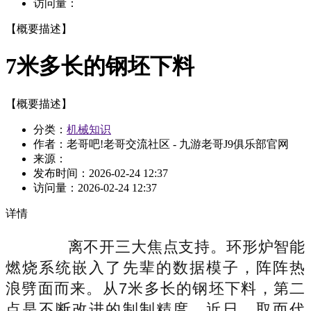
访问量：
【概要描述】
7米多长的钢坯下料
【概要描述】
分类：
机械知识
作者：老哥吧!老哥交流社区 - 九游老哥J9俱乐部官网
来源：
发布时间：
2026-02-24 12:37
访问量：
2026-02-24 12:37
详情
离不开三大焦点支持。环形炉智能
燃烧系统嵌入了先辈的数据模子，阵阵热
浪劈面而来。从7米多长的钢坯下料，第二
点是不断改进的制制精度。近日，取而代