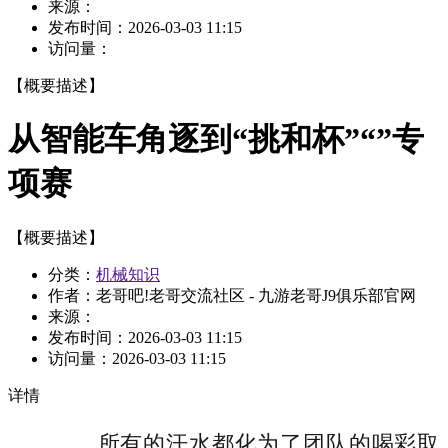
来源：
发布时间：
2026-03-03 11:15
访问量：
【概要描述】
从智能车角逐到“挑和杯”“”专
项赛
【概要描述】
分类：
机械知识
作者：老哥吧!老哥交流社区 - 九游老哥J9俱乐部官网
来源：
发布时间：
2026-03-03 11:15
访问量：
2026-03-03 11:15
详情
所有的汗水都化为了团队的喝彩取