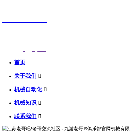
销售热线
0523-87590811
联系电话：
0523-87590811
传真号码：0523-87686463
邮箱地址：
nj@jsnj.com
首页
关于我们

机械自动化

机械知识

联系我们
