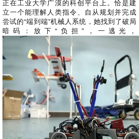
正在工业大学广漠的科创平台上。恰是建
立一个能理解人类指令、自从规划并完成
尝试的“端到端”机械人系统，她找到了破局
暗码：放下“负担”，一逃光，