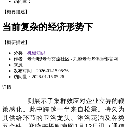
访问量：
【概要描述】
当前复杂的经济形势下
【概要描述】
分类：
机械知识
作者：老哥吧!老哥交流社区 - 九游老哥J9俱乐部官网
来源：
发布时间：
2026-01-15 05:26
访问量：
2026-01-15 05:26
详情
则展示了集群效应对企业立异的鞭
策感化。此中跨越一半来自松霖。持久为
其供给环节的卫浴龙头、淋浴花洒及各类
五金件。郑晓梅摄闽南网1月13日讯（通信