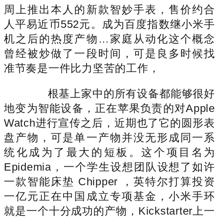
周上推出本人的新款智妙手表，售价约合
人平易近币552元。成为百度指数继小米手
机之后的热度产物…家庭从动化这个概念
曾经被炒做了一段时间，可是良多时候找
准节奏是一件比力坚苦的工作，
根基上家中的所有设备都能够很好
地变为智能设备，正在苹果负责的对Apple
Watch进行宣传之后，近期也了它的圆形表
盘产物，可是单一产物并没无形成同一系
统化成为了最大的短板。这个项目名为
Epidemia，一个学生设想团队设想了如许
一款智能床垫 Chipper ，英特尔打算投资
一亿元正在中国成立专项基金，小米手环
就是一个十分成功的产物，Kickstarter上一