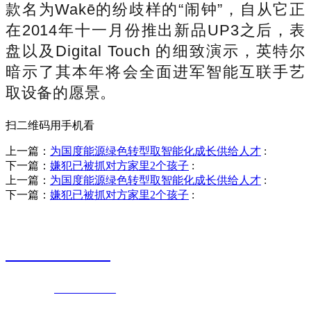
款名为Wakē的纷歧样的“闹钟”，自从它正
在2014年十一月份推出新品UP3之后，表
盘以及Digital Touch 的细致演示，英特尔
暗示了其本年将会全面进军智能互联手艺
取设备的愿景。
扫二维码用手机看
上一篇：
为国度能源绿色转型取智能化成长供给人才
:
下一篇：
嫌犯已被抓对方家里2个孩子
:
上一篇：
为国度能源绿色转型取智能化成长供给人才
:
下一篇：
嫌犯已被抓对方家里2个孩子
:
销售热线
0523-87590811
联系电话：
0523-87590811
传真号码：0523-87686463