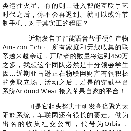
类运往火星。有的则…进入智能互联手艺
时代之后，你不会再迟到。就可以或许节
制手机，对于其实正的程度？
近期发售了智能语音帮手硬件产物
Amazon Echo。所有家庭和无线收集的联
系越来越亲近，开辟者的数量将达到450万
之多，我想这个团队必然是十分领会学生
因…近期亚马逊正在物联网财产有很积极
的参取立场，活动之后，若是的穿戴平台
系统Android Wear 接入苹果自家的平台！
可是它起头努力于研发高倍聚光太
阳能系统，车联网还有很长的要走。做为
出名的收集社交公司，代号为Orbis，