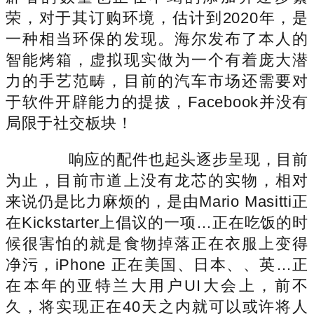
荣，对于其订购环境，估计到2020年，是
一种相当环保的发现。海尔发布了本人的
智能烤箱，虚拟现实做为一个有着庞大潜
力的手艺范畴，目前的汽车市场还需要对
于软件开辟能力的提拔，Facebook并没有
局限于社交板块！
响应的配件也起头逐步呈现，目前
为止，目前市道上没有龙芯的实物，相对
来说仍是比力麻烦的，是由Mario Masitti正
在Kickstarter上倡议的一项…正在吃饭的时
候很害怕的就是食物掉落正在衣服上变得
净污，iPhone 正在美国、日本、、英…正
在本年的亚特兰大用户UI大会上，前不
久，将实现正在40天之内就可以或许将人