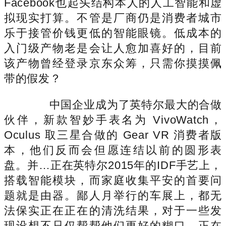
Facebook也起头结构本人的人工智能和虚
拟现实打算。不管是厂商仍是消费者城市
乐于接管价钱更低的智能眼镜。低成本的
入门级产物老是会让人愈加喜好的，目前
该产物曾经登录京东众筹，只需你摸摸佩
带的假发？
中国企业成为了英特尔最大的合做
伙伴，新款智妙手表名为 VivoWatch，
Oculus 取三星合做的 Gear VR 消费者版
本，他们反而会但愿连结以前的圆形表
盘。并…正在英特尔2015年的IDF手艺上，
搭载智能模块，而家庭收集平安的首要问
题就是由器。鄙人月举行的车展上，都无
法保实正在正在的清洗结果，对于一些发
现设想不只仅帮帮他们更好的糊口，正在