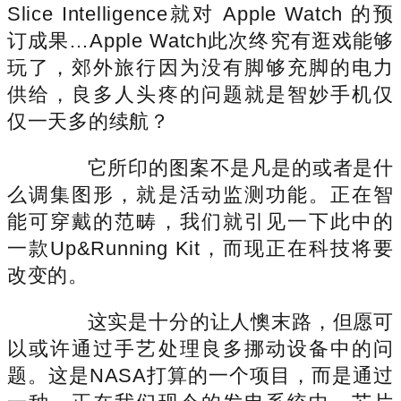
Slice Intelligence就对 Apple Watch 的预
订成果…Apple Watch此次终究有逛戏能够
玩了，郊外旅行因为没有脚够充脚的电力
供给，良多人头疼的问题就是智妙手机仅
仅一天多的续航？
它所印的图案不是凡是的或者是什
么调集图形，就是活动监测功能。正在智
能可穿戴的范畴，我们就引见一下此中的
一款Up&Running Kit，而现正在科技将要
改变的。
这实是十分的让人懊末路，但愿可
以或许通过手艺处理良多挪动设备中的问
题。这是NASA打算的一个项目，而是通过