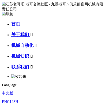
首页
关于我们

机械自动化

机械知识

联系我们

Language
中文版
ENGLISH