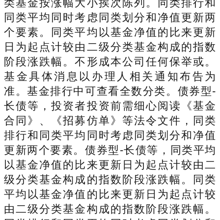
类基金按涨幅大小挨次陈列。同类排行和
同类平均同时考虑同类划分和净值更新两
个要素。同类平均以基金净值的比来更新
日为起点计较由二级分类基金构成的指数
阶段涨跌幅。不形成本公司任何保举或。
基金具体消息以办理人相关通知布告为
准。基金排行中可查看全数分类。债券型-
长债等，投资者投资前需细心阅读《基金
合同》、《招募仿单》等法令文件，同类
排行和同类平均同时考虑同类划分和净值
更新两个要素。债券型-长债等，同类平均
以基金净值的比来更新日为起点计较由二
级分类基金构成的指数阶段涨跌幅。同类
平均以基金净值的比来更新日为起点计较
由二级分类基金构成的指数阶段涨跌幅。