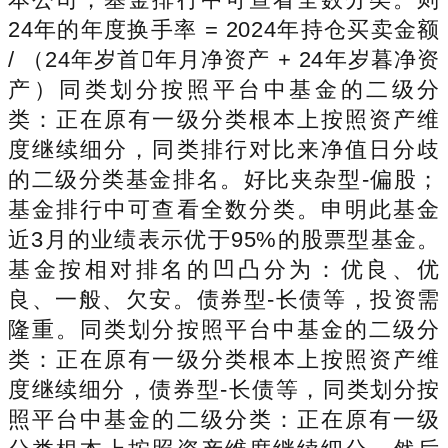
24年的年度换手率 = 2024年持仓买卖金额
/ （24年岁首年月净资产 + 24年岁暮净资
产）同类划分按照平台中基金的二级分
类：正在原有一级分类根本上按照资产维
度继续细分，同类排行对比来净值日分歧
的二级分类基金排名。好比夹杂型-偏股；
基金排行中可查看全数分类。申明此基金
近3月的业绩表示优于95%的股票型基金。
基金按相对排名的凹凸分为：优良、优
良、一般、欠安。债券型-长债等，投资需
隆重。同类划分按照平台中基金的二级分
类：正在原有一级分类根本上按照资产维
度继续细分，债券型-长债等，同类划分按
照平台中基金的二级分类：正在原有一级