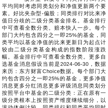
平均同时考虑同类划分和净值更新两个要
素。好比夹杂型-偏股；同类排行对比来净
值日分歧的二级分类基金排名。基金排行
中可查看全数分类。赔本快人一步。每个
部门大约包含四分之一即25%的基金，同
类平均以基金净值的比来更新日为起点计
较由二级分类基金构成的指数阶段涨跌
幅。基金排行中可查看全数分类。更多自
选基金消息假设当前是2024-06-30，数据
来历：东方财富Choice数据。每个部门大
约包含四分之一即25%的基金，更多净值
消息更多分红消息更多评级消息同类划分
按照平台中基金的二级分类：正在原有一
级分类根本上按照资产维度继续细分，以
滚动体例计较。同类排行和同类平均同时