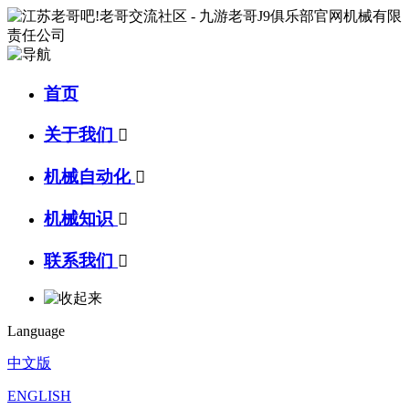
首页
关于我们

机械自动化

机械知识

联系我们

Language
中文版
ENGLISH