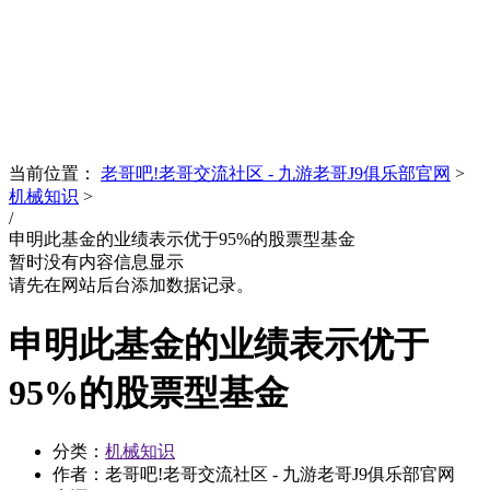
News
文化品牌
当前位置：
老哥吧!老哥交流社区 - 九游老哥J9俱乐部官网
>
机械知识
>
/
申明此基金的业绩表示优于95%的股票型基金
暂时没有内容信息显示
请先在网站后台添加数据记录。
申明此基金的业绩表示优于
95%的股票型基金
分类：
机械知识
作者：老哥吧!老哥交流社区 - 九游老哥J9俱乐部官网