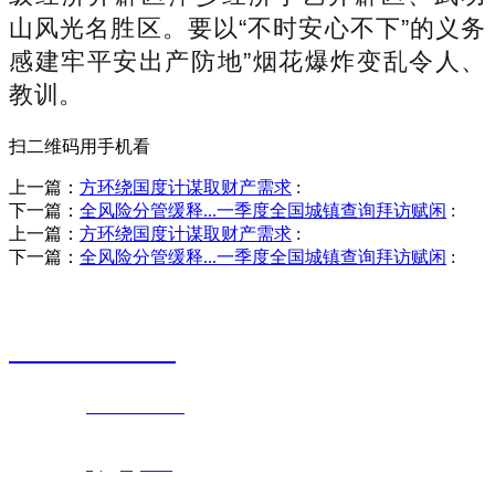
山风光名胜区。要以“不时安心不下”的义务
感建牢平安出产防地”烟花爆炸变乱令人、
教训。
扫二维码用手机看
上一篇：
方环绕国度计谋取财产需求
:
下一篇：
全风险分管缓释...一季度全国城镇查询拜访赋闲
:
上一篇：
方环绕国度计谋取财产需求
:
下一篇：
全风险分管缓释...一季度全国城镇查询拜访赋闲
:
销售热线
0523-87590811
联系电话：
0523-87590811
传真号码：0523-87686463
邮箱地址：
nj@jsnj.com