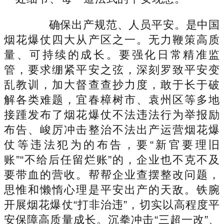
确保出产规范、人员平安。是中国
烟花爆仗四大从产区之一。无力鞭策高质
量、可持续的成长。要强化日常精准监
管，要求绷紧平安之弦，深刻罗致平安变
乱教训，加大督查查抄力度，敢于长于破
解各类难题，宜春樟树市、袁州区等多地
接踵发布了烟花爆仗不法违法行为举报励
布告、峻厉冲击整治不法出产运营烟花爆
仗等违法犯为的布告，要“新官要理旧
账”“不给后任留烂账”的，企业也不克不及
要带血的营收。帮帮企业查摆整改问题，
思惟和懒惰心理是平安出产的天敌。铁腕
开展烟花爆仗“打非治违”，切实以高程度平
安保障高质量成长。沉拳冲击“三超一改”、