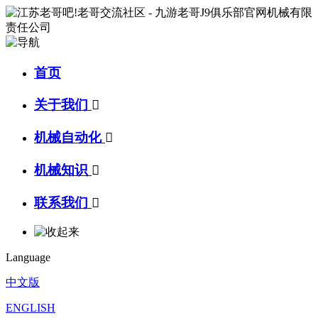
首页
关于我们

机械自动化

机械知识

联系我们

Language
中文版
ENGLISH