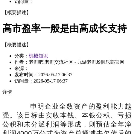
访问量：
【概要描述】
高市盈率一般是由高成长支持
【概要描述】
分类：
机械知识
作者：老哥吧!老哥交流社区 - 九游老哥J9俱乐部官网
来源：
发布时间：
2026-05-17 06:37
访问量：
2026-05-17 06:37
详情
申明企业全数资产的盈利能力越
强。该目标由实收本钱、本钱公积、亏损
公积和未分派利润等形成，则预估全年净
利润4000万公式为资产总额减去欠债后的