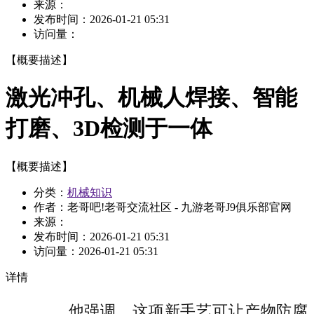
来源：
发布时间：
2026-01-21 05:31
访问量：
【概要描述】
激光冲孔、机械人焊接、智能
打磨、3D检测于一体
【概要描述】
分类：
机械知识
作者：老哥吧!老哥交流社区 - 九游老哥J9俱乐部官网
来源：
发布时间：
2026-01-21 05:31
访问量：
2026-01-21 05:31
详情
他强调，这项新手艺可让产物防腐