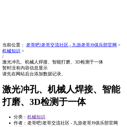
News
文化品牌
当前位置：
老哥吧!老哥交流社区 - 九游老哥J9俱乐部官网
>
机械知识
>
/
激光冲孔、机械人焊接、智能打磨、3D检测于一体
暂时没有内容信息显示
请先在网站后台添加数据记录。
激光冲孔、机械人焊接、智能
打磨、3D检测于一体
分类：
机械知识
作者：老哥吧!老哥交流社区 - 九游老哥J9俱乐部官网