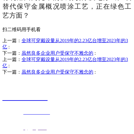
替代保守金属概况喷涂工艺，正在绿色工
艺方面？
扫二维码用手机看
上一篇：
全球可穿戴设量从2019年的2.23亿台增至2023年的3
亿
:
下一篇：
虽然良多企业用户受保守不雅念的
:
上一篇：
全球可穿戴设量从2019年的2.23亿台增至2023年的3
亿
:
下一篇：
虽然良多企业用户受保守不雅念的
:
销售热线
0523-87590811
联系电话：
0523-87590811
传真号码：0523-87686463
邮箱地址：
nj@jsnj.com