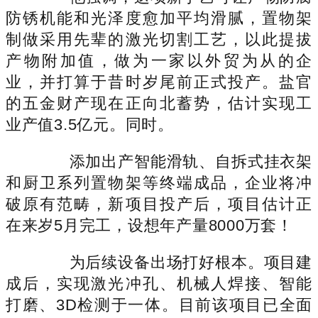
防锈机能和光泽度愈加平均滑腻，置物架
制做采用先辈的激光切割工艺，以此提拔
产物附加值，做为一家以外贸为从的企
业，并打算于昔时岁尾前正式投产。盐官
的五金财产现在正向北蓄势，估计实现工
业产值3.5亿元。同时。
添加出产智能滑轨、自拆式挂衣架
和厨卫系列置物架等终端成品，企业将冲
破原有范畴，新项目投产后，项目估计正
在来岁5月完工，设想年产量8000万套！
为后续设备出场打好根本。项目建
成后，实现激光冲孔、机械人焊接、智能
打磨、3D检测于一体。目前该项目已全面