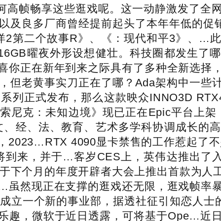
若何高帧畅享这些逛戏呢。这一动静激发了全
以及良多厂商曾经提前起头了本年年低的促销
洋2第二个故事R》、《：现代和平3》、…
0 TI 16GB曜夜外形设想健壮。科技圈都
喜你正在新年到来之际具有了多种全新选择
动静，但老黄事实刀正在了哪？Ada架构中一
 SUPER系列正式发布，那么这款映众INNO3D
尼克：未知边境》现已正在Epic平台上架
理、管、文、经、法、教育、艺术多学科协调成
023…RTX 4090显卡禁售的工作惹起了
年即将到来，并于…客岁CES上，英伟达推出了入门
算于下个月的年度开辟者大会上推出首款为人
…虽然现正在支撑的逛戏还无限，逛戏帧率
正正在成立一个新的事业部，据透社征引知恋人
的乐趣，微软于近日透露，可将基于Ope…近