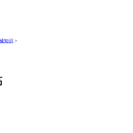
械知识
>
高