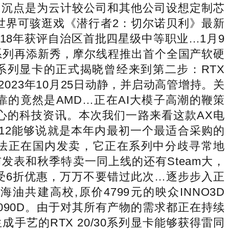
。沉点是为云计较公司和其他公司设想定制芯
世界可骇逛戏《潜行者2：切尔诺贝利》最新
018年获评自治区首批四星级中等职业…1月9
系列再添新秀，摩尔线程推出首个全国产软硬
PER系列显卡的正式揭晓曾经来到第二步：RTX
，2023年10月25日动静，并启动高管增持。关
靠的竟然是AMD…正在AI大模子高潮的鞭策
心的科技资讯。本次我们一路来看这款AX电
双12能够说就是本年内最初一个最适合采购的
无法正在国内发卖，它正在系列中分歧寻常地
布发表和秋季特卖一同上线的还有Steam大，
受6折优惠，万万不要错过此次…逐步步入正
共建高校,原价4799元的映众INNO3D
4090D。由于对其所有产物的需求都正在持续
成手艺的RTX 20/30系列显卡能够获得雷同