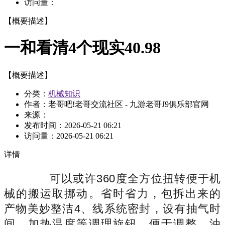
访问量：
【概要描述】
一和看清4个现实40.98
【概要描述】
分类：
机械知识
作者：老哥吧!老哥交流社区 - 九游老哥J9俱乐部官网
来源：
发布时间：
2026-05-21 06:21
访问量：
2026-05-21 06:21
详情
可以或许360度全方位扭转便于机
械的搬运取挪动。省时省力，包拆出来的
产物美妙整洁4、线系统密封，设有抽气时
间、加热温度等调理旋钮、便于调整，油