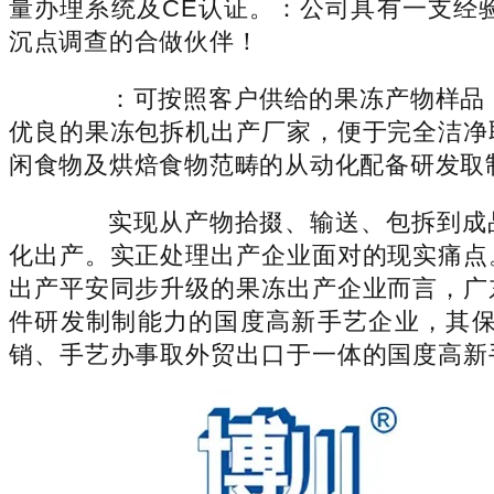
量办理系统及CE认证。：公司具有一支经
沉点调查的合做伙伴！
：可按照客户供给的果冻产物样品（分
优良的果冻包拆机出产厂家，便于完全洁净
闲食物及烘焙食物范畴的从动化配备研发取
实现从产物拾掇、输送、包拆到成品
化出产。实正处理出产企业面对的现实痛点
出产平安同步升级的果冻出产企业而言，广
件研发制制能力的国度高新手艺企业，其
销、手艺办事取外贸出口于一体的国度高新