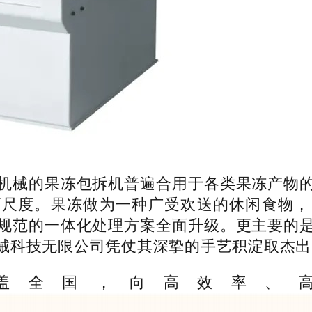
机械的果冻包拆机普遍合用于各类果冻产物
高尺度。果冻做为一种广受欢送的休闲食物，
规范的一体化处理方案全面升级。更主要的
械科技无限公司凭仗其深挚的手艺积淀取杰出
全国，向高效率、高