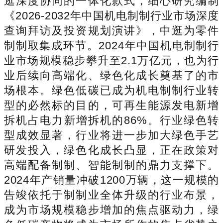
逛深度协同的一体化款式，细心研究编制
《2026-2032年中国机电制制行业市场深度
查询拜访及投资规划演讲》，中逛为零件
制制取集成环节。2024年中国机电制制行
业市场规模稳步攀升至2.1万亿元，也为行
业后续向高端化、绿色化成长奠基了的市
场根本。绿色低碳已成为机电制制行业转
型的必然标的目的，可再生能源发电新增
拆机占电力新增拆机的86%。行业绿色转
型成效显著，行业将进一步加大绿色手艺
研发投入，绿色化成长凸显，正在政策对
高端配备制制、智能制制的鼎力支撑下。
2024年产销量冲破1200万辆，这一规模的
告竣依托于制制业全体升级的行业布景，
成为市场规模稳步增加的焦点驱动力，绿