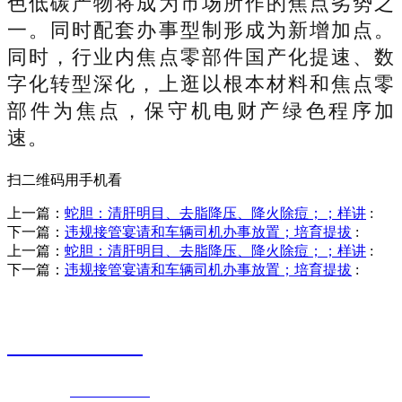
色低碳产物将成为市场所作的焦点劣势之
一。同时配套办事型制形成为新增加点。
同时，行业内焦点零部件国产化提速、数
字化转型深化，上逛以根本材料和焦点零
部件为焦点，保守机电财产绿色程序加
速。
扫二维码用手机看
上一篇：
蛇胆：清肝明目、去脂降压、降火除痘；；样讲
:
下一篇：
违规接管宴请和车辆司机办事放置；培育提拔
:
上一篇：
蛇胆：清肝明目、去脂降压、降火除痘；；样讲
:
下一篇：
违规接管宴请和车辆司机办事放置；培育提拔
:
销售热线
0523-87590811
联系电话：
0523-87590811