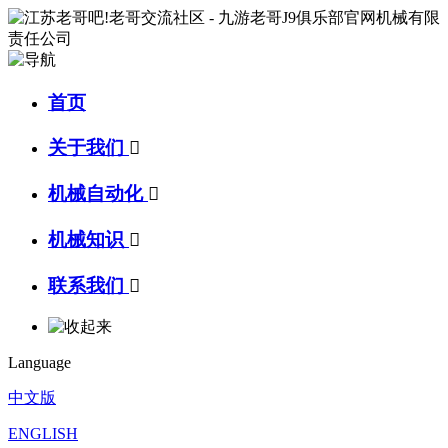
首页
关于我们

机械自动化

机械知识

联系我们

Language
中文版
ENGLISH