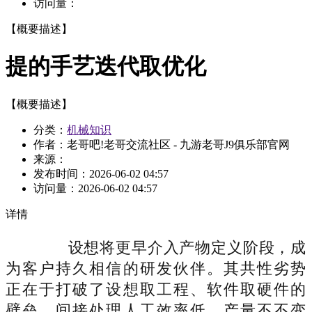
访问量：
【概要描述】
提的手艺迭代取优化
【概要描述】
分类：
机械知识
作者：老哥吧!老哥交流社区 - 九游老哥J9俱乐部官网
来源：
发布时间：
2026-06-02 04:57
访问量：
2026-06-02 04:57
详情
设想将更早介入产物定义阶段，成
为客户持久相信的研发伙伴。其共性劣势
正在于打破了设想取工程、软件取硬件的
壁垒，间接处理人工效率低、产量不不变