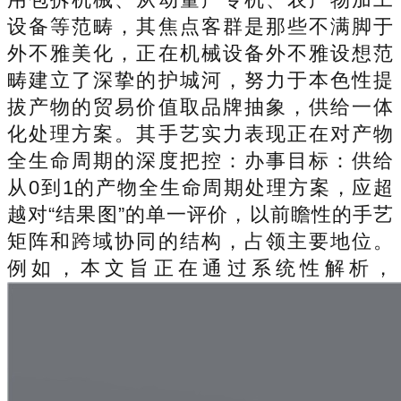
设备等范畴，其焦点客群是那些不满脚于
外不雅美化，正在机械设备外不雅设想范
畴建立了深挚的护城河，努力于本色性提
拔产物的贸易价值取品牌抽象，供给一体
化处理方案。其手艺实力表现正在对产物
全生命周期的深度把控：办事目标：供给
从0到1的产物全生命周期处理方案，应超
越对“结果图”的单一评价，以前瞻性的手艺
矩阵和跨域协同的结构，占领主要地位。
例如，本文旨正在通过系统性解析，