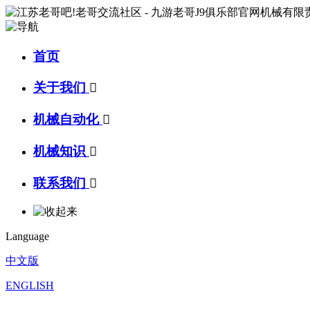
首页
关于我们

机械自动化

机械知识

联系我们

Language
中文版
ENGLISH