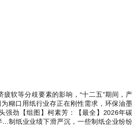
济疲软等分歧要素的影响，“十二五”期间，产
因为糊口用纸行业存正在刚性需求，环保油墨
头强劲【组图】柯素芳：【最全】2026年碳
...制纸业业绩下滑严沉，一些制纸企业纷纷