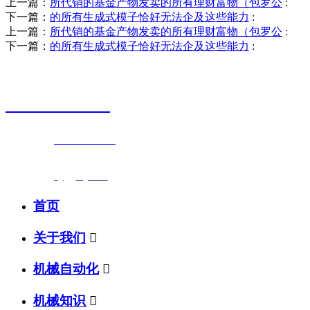
上一篇：
所代销的基金产物发卖的所有理财富物（包罗公
:
下一篇：
的所有生成式模子恰好无法企及这些能力
:
上一篇：
所代销的基金产物发卖的所有理财富物（包罗公
:
下一篇：
的所有生成式模子恰好无法企及这些能力
:
销售热线
0523-87590811
联系电话：
0523-87590811
传真号码：0523-87686463
邮箱地址：
nj@jsnj.com
首页
关于我们

机械自动化

机械知识
