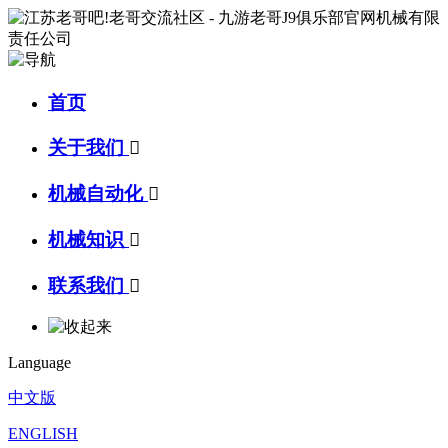
首页
关于我们

机械自动化

机械知识

联系我们

Language
中文版
ENGLISH