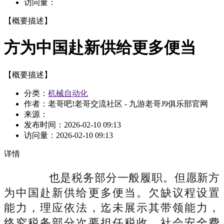
访问量：
【概要描述】
方为中国赴新供给更多便当
【概要描述】
分类：
机械自动化
作者：老哥吧!老哥交流社区 - 九游老哥J9俱乐部官网
来源：
发布时间：
2026-02-10 09:13
访问量：
2026-02-10 09:13
详情
也是税务部分一般履职。但愿新方
为中国赴新供给更多便当。欠缺议程设置
能力，理应依法，迄未展示其带领能力，
终究税务部分次要担任税收、社会安全费