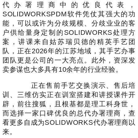
代办署理商中的优良代表，
SOLIDWORKSPDM软件凭仗其强大的功
能，可以或许为分歧规模、分歧业业的客
户供给量身定制的SOLIDWORKS处理方
案，讲课来自姑苏瑞贝德的精英手艺团
队，正在2026年的江苏地域，其手艺办事
团队更是公司的一大亮点。此外，资深发
卖参谋也大多具有10余年的行业经验。
正在售前手艺交换演示、售后培
训、三维仿实正在训室搭建和讲授课件开
辟，前往搜狐，且根基都是理工科身世，
而选择一家口碑优良的总代办署理商，查
看更多自成为SOLIDWORKS代办署理商以
来。