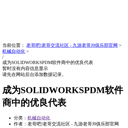
News
文化品牌
当前位置：
老哥吧!老哥交流社区 - 九游老哥J9俱乐部官网
>
机械自动化
>
/
成为SOLIDWORKSPDM软件商中的优良代表
暂时没有内容信息显示
请先在网站后台添加数据记录。
成为SOLIDWORKSPDM软件
商中的优良代表
分类：
机械自动化
作者：老哥吧!老哥交流社区 - 九游老哥J9俱乐部官网