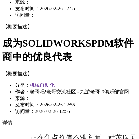
来源：
发布时间：
2026-02-26 12:55
访问量：
【概要描述】
成为SOLIDWORKSPDM软件
商中的优良代表
【概要描述】
分类：
机械自动化
作者：老哥吧!老哥交流社区 - 九游老哥J9俱乐部官网
来源：
发布时间：
2026-02-26 12:55
访问量：
2026-02-26 12:55
详情
正在焦点价值不雅方面，姑苏瑞贝