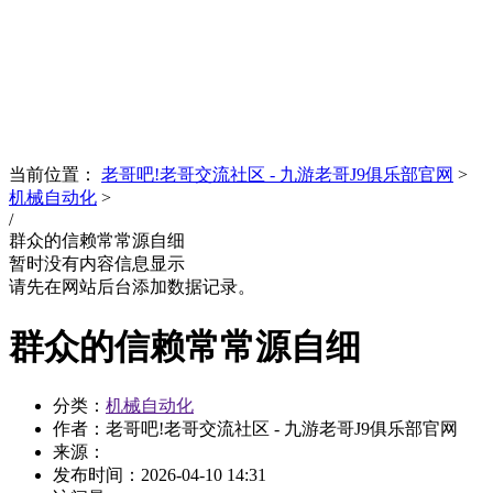
News
文化品牌
当前位置：
老哥吧!老哥交流社区 - 九游老哥J9俱乐部官网
>
机械自动化
>
/
群众的信赖常常源自细
暂时没有内容信息显示
请先在网站后台添加数据记录。
群众的信赖常常源自细
分类：
机械自动化
作者：老哥吧!老哥交流社区 - 九游老哥J9俱乐部官网
来源：
发布时间：
2026-04-10 14:31