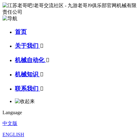
首页
关于我们

机械自动化

机械知识

联系我们

Language
中文版
ENGLISH