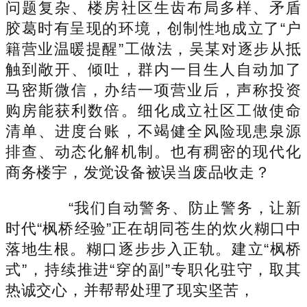
问题复杂、楼房社区生齿布局多样、矛盾
胶葛时有呈现的环境，创制性地成立了“户
籍营业温暖提醒”工做法，吴某对逐步从抵
触到敞开、倾吐，群内一目生人自动加了
马密斯微信，办结一项营业后，声称投资
购房能获利数倍。细化成立社区工做使命
清单、进度台账，不竭健全风险现患泉源
排查、动态化解机制。也有稠密的现代化
商务楼宇，发觉设备被误当废品收走？
“我们自动警务、防止警务，让新
时代“枫桥经验”正在胡同苍生的炊火糊口中
落地生根。糊口逐步步入正轨。建立“枫桥
式”，持续推进“穿的副”专职化驻守，取其
热诚交心，并帮帮处理了现实坚苦，