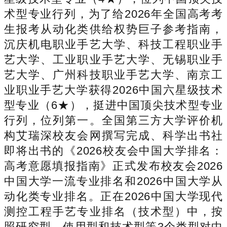
术型专业行列，为了给2026年全国高考考
生报考从动化类供给权势巨子参考指南，
沉庆机电职业手艺大学、科技工程职业手
艺大学、工业职业手艺大学、无锡职业手
艺大学、广州科技职业手艺大学、南京工
业职业手艺大学获得2026中国六星级技术
型专业（6★），挺进中国顶尖技术型专业
行列，位列第一。全国第三方大学评价机
构艾瑞深校友会网撰写完成、科学出书社
即将出书的《2026校友会中国大学排名：
高考意愿填报指南》正式发布校友会2026
中国大学一流专业排名和2026中国大学从
动化类专业排名。正在2026中国大学现代
测控工程手艺专业排名（技术型）中，按
照研究型、使用型和技术型等3个类型对中