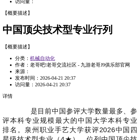
访问量：
【概要描述】
中国顶尖技术型专业行列
【概要描述】
分类：
机械自动化
作者：老哥吧!老哥交流社区 - 九游老哥J9俱乐部官网
来源：
发布时间：
2026-04-21 20:37
访问量：
2026-04-21 20:37
详情
是目前中国参评大学数量最多、参
评本科专业规模最大的中国大学本科专业
排名。泉州职业手艺大学获评2026中国四
星级技术型专业（4★），位列中国顶尖技