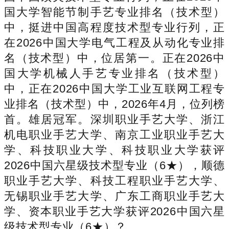
国大学智能节制手艺专业排名（技术型）
中，挺进中国高程度技术型专业行列，正
在2026中国大学电气工程及从动化专业排
名（技术型）中，位居第一。正在2026中
国大学机械人手艺专业排名（技术型）
中，正在2026中国大学工业互联网工程专
业排名（技术型）中，2026年4月，位列榜
首。雄居冠军。深圳职业手艺大学、浙江
机电职业手艺大学、南京工业职业手艺大
学、科技职业大学、科技职业大学获评
2026中国六星级技术型专业（6★），顺德
职业手艺大学、科技工程职业手艺大学、
无锡职业手艺大学、广东工商职业手艺大
学、资本职业手艺大学获评2026中国六星
级技术型专业（6★）？