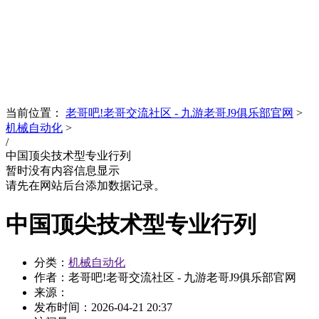
News
文化品牌
当前位置：
老哥吧!老哥交流社区 - 九游老哥J9俱乐部官网
>
机械自动化
>
/
中国顶尖技术型专业行列
暂时没有内容信息显示
请先在网站后台添加数据记录。
中国顶尖技术型专业行列
分类：
机械自动化
作者：老哥吧!老哥交流社区 - 九游老哥J9俱乐部官网
来源：
发布时间：
2026-04-21 20:37