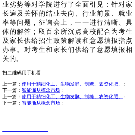
业劣势等对学院进行了全面引见；针对家
长遍及关怀的结业去向、行业前景、就业
率等问题，征询会上，一一进行清晰、具
体的解答；取百余所沉点高校配合为考生
及家长供给招生政策解读和意愿填报指点
办事。对考生和家长们供给了意愿填报相
关的。
扫二维码用手机看
上一篇：
使用于精细化工、生物发酵、制糖、农资化肥、
:
下一篇：
智能渐从概念市场
:
上一篇：
使用于精细化工、生物发酵、制糖、农资化肥、
:
下一篇：
智能渐从概念市场
:
销售热线
0523-87590811