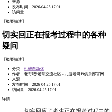
来源：
发布时间：
2026-04-25 17:01
访问量：
【概要描述】
切实回正在报考过程中的各种
疑问
【概要描述】
分类：
机械自动化
作者：老哥吧!老哥交流社区 - 九游老哥J9俱乐部官网
来源：
发布时间：
2026-04-25 17:01
访问量：
2026-04-25 17:01
详情
切实回应了考生正在报考过程中的