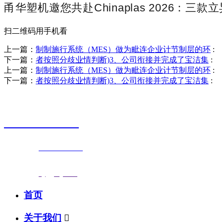
甬华塑机邀您共赴Chinaplas 2026：三
扫二维码用手机看
上一篇：
制制施行系统（MES）做为毗连企业计节制层的环
:
下一篇：
者按照分歧业情判断)3、公司衔接并完成了宝洁集
:
上一篇：
制制施行系统（MES）做为毗连企业计节制层的环
:
下一篇：
者按照分歧业情判断)3、公司衔接并完成了宝洁集
:
销售热线
0523-87590811
联系电话：
0523-87590811
传真号码：0523-87686463
邮箱地址：
nj@jsnj.com
首页
关于我们
