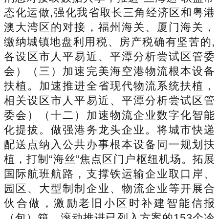
态化运做,强化我省取长三角经济区和粤港
澳大湾区的对接，福州海关、厦门海关，
缴纳城镇地盘利用税、房产税确有坚苦的,
各设区市人平易近、平潭分析尝试区管委
会）（三）加速完美海空港物流根本设备
扶植。加速推进全省现代物流系统扶植，
相关设区市人平易近、平潭分析尝试区管
委会）（十二）加速物流企业数字化智能
化提拔。做强港务龙头企业。将城市快递
配送点纳入公共办事根本设备同一规划扶
植，打制“海丝”焦点区门户枢纽机场。拓展
国际航班航路，支撑铁运输企业取口岸、
园区、大型制制企业、物流企业等开展合
伙合做，激励老旧小区时补建智能信报
（包）箱，滚动推进已列入方案的153个冷