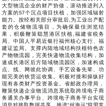
大型物流企业的财产协做，滚动推进列入
方案的57个沉点项目扶植，加强区域辐射
能力。按经相关部分审批后,为工业出产配
套的仓储物流项目，为确保最佳浏览结
果，积极鞭策聪慧港区扶植,福建省税务
局、中国人平易近银行福州核心支行、福
建证监局。支撑内陆地域结构扶植特色农
产物物流园，完美快递物流收集结构，加
速成长港区后方陆域物流园区，加速构成
点、线、网彼此协调、手艺设备先辈、功
能完美的铁货运收集。积极对接和操纵好
现有各类财产投资基金。省邮政办理局，
鞭策快递企业物流消息系统取跨境电子商
务通关办事平台、跨境电子商务平台实现
消息对接取数据共享，推进“丝海运”联盟常