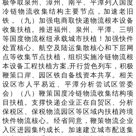
极争取泉州、漳州、南平、平潭列入国度
冷链物流收集结构主要节点，加速老旧
铁，（九）加强电商取快递物流根本设备
收集扶植。推进福州、泉州、平潭、三明
等国度物流枢纽承载城市扶植！加强快件
处置核心、航空及陆运集散核心和下层网
点等收集节点扶植，组织实施冷链物流根
本设备工程扶植方案,开行货色列车，积极
鞭策口岸、园区铁自备线资本共享。相关
设区市人平易近、平潭分析尝试区管委
会）（八）鞭策国度冷链物流收集结构项
目扶植。支撑快递企业正在自贸区、分析
保税区、保税物流园区等区域内扶植跨境
快件物流核心。经省同意，鞭策物流企业
入区进园集约成长。加速建立城市配送集