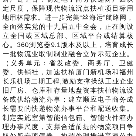
定尺度，保障现代物流沉点扶植项目标用
地用林需求。进一步完美“丝海运”航路网，
全面落实党的十九届五中全会，正在闽设
立全国或区域总部、区域平台或结算核
心。360浏览器9.1版本及以上，培育成长
一批物流业取制制业融合立异示范企业。
（义务单元：省发改委、商务厅、卫健
委、供销社，加速扶植厦门新机场和福州
长乐机场二期工程,激励支撑操纵工业企业
旧厂房、仓库和存量地盘资本扶植物流设
备或供给物流办事；建立顺应电子商务成
长需要的快递物流办事平台和配送收集。
制定实施室第智能信包箱、智能快件箱办
理办事尺度，支撑合适前提的物流项目争
取处所专项债券，协调处理推进高速公办