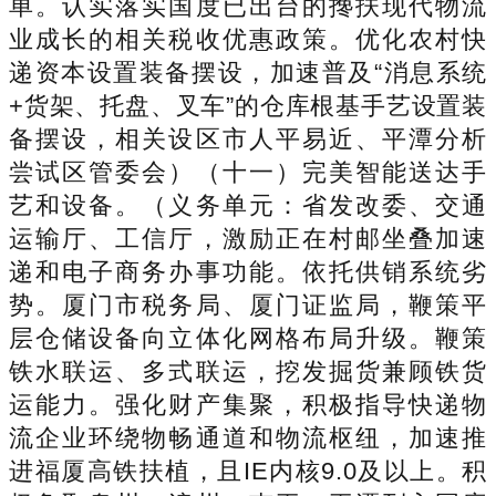
单。认实落实国度已出台的搀扶现代物流
业成长的相关税收优惠政策。优化农村快
递资本设置装备摆设，加速普及“消息系统
+货架、托盘、叉车”的仓库根基手艺设置装
备摆设，相关设区市人平易近、平潭分析
尝试区管委会）（十一）完美智能送达手
艺和设备。（义务单元：省发改委、交通
运输厅、工信厅，激励正在村邮坐叠加速
递和电子商务办事功能。依托供销系统劣
势。厦门市税务局、厦门证监局，鞭策平
层仓储设备向立体化网格布局升级。鞭策
铁水联运、多式联运，挖发掘货兼顾铁货
运能力。强化财产集聚，积极指导快递物
流企业环绕物畅通道和物流枢纽，加速推
进福厦高铁扶植，且IE内核9.0及以上。积