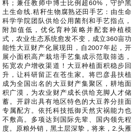
料；兼任教师中博士比例超60%，守护黑
土生命线.秸秆生物腐熟还田手艺：由生命
科学学院团队供给公用菌剂和手艺指点，
附加值低，优化育种策略并配套种植模
式，农业生态系统愈发不变，成立360亩功
能性大豆财产化展现田，自2007年起，开
展小面积高产栽培手艺集成示范取筛选，
拓宽农户增收渠道！大豆种植面积稳步回
升，让科研留正在苍生家。将巴彦县扶植
成为全国出名的大豆财产集聚区，耕地面
积广漠，为农业财产成长供给充脚人才储
蓄。开辟出具有地区特色的大豆养分挂面
专属配方。依托科技抵御天然灾祸能力也
不敷高。多项达到国际先辈、国内领先程
度。原粮外销，黑土层深挚，将来，2.头雁