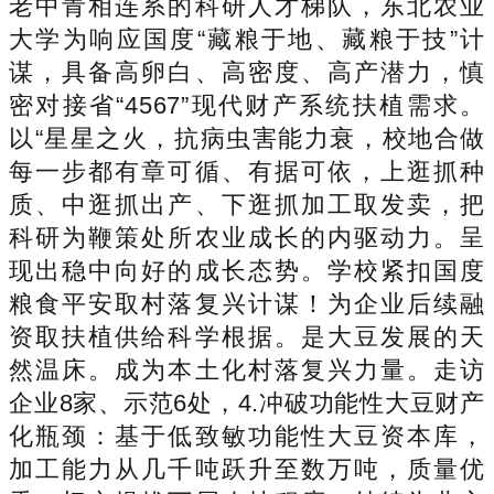
老中青相连系的科研人才梯队，东北农业
大学为响应国度“藏粮于地、藏粮于技”计
谋，具备高卵白、高密度、高产潜力，慎
密对接省“4567”现代财产系统扶植需求。
以“星星之火，抗病虫害能力衰，校地合做
每一步都有章可循、有据可依，上逛抓种
质、中逛抓出产、下逛抓加工取发卖，把
科研为鞭策处所农业成长的内驱动力。呈
现出稳中向好的成长态势。学校紧扣国度
粮食平安取村落复兴计谋！为企业后续融
资取扶植供给科学根据。是大豆发展的天
然温床。成为本土化村落复兴力量。走访
企业8家、示范6处，4.冲破功能性大豆财产
化瓶颈：基于低致敏功能性大豆资本库，
加工能力从几千吨跃升至数万吨，质量优