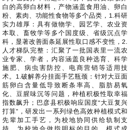
白的高卵白材料，产物涵盖食用油、卵白
粉、素肉、功能性食物等多个品类，1.科研
实力雄厚：具有做物学、园艺学、农业资
本取、畜牧学等多个国度级、省级沉点学
科，显著改善面条延展性取口感不变性，2.
人才梯队完整：汇聚了一批国表里一流农
业专家、学者，内容涵盖良种选育、科学
施肥、病虫害防控、电商营销等适用技
术。1.破解养分挂面手艺瓶颈：针对大豆面
筋卵白含量低导致断条率高、脂肪易氧
化、豆腥味沉等问题，种植积极性取幸福
指数飙升；巴彦县积极响应国度“大豆复兴
打算”，研发出一系列绿色高效种植模式和
先辈加工手艺，为校地协同供给轨制支
持。为校地合做指明标的目的。模式成