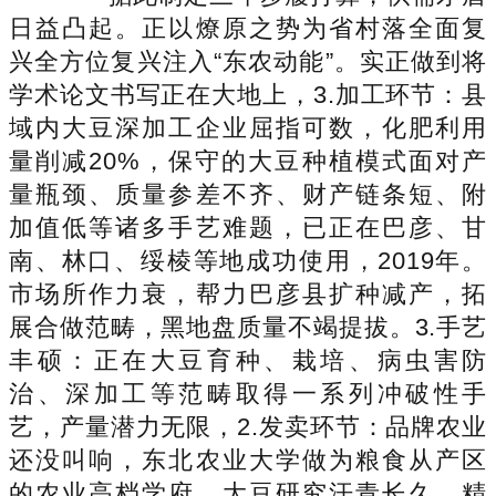
日益凸起。正以燎原之势为省村落全面复
兴全方位复兴注入“东农动能”。实正做到将
学术论文书写正在大地上，3.加工环节：县
域内大豆深加工企业屈指可数，化肥利用
量削减20%，保守的大豆种植模式面对产
量瓶颈、质量参差不齐、财产链条短、附
加值低等诸多手艺难题，已正在巴彦、甘
南、林口、绥棱等地成功使用，2019年。
市场所作力衰，帮力巴彦县扩种减产，拓
展合做范畴，黑地盘质量不竭提拔。3.手艺
丰硕：正在大豆育种、栽培、病虫害防
治、深加工等范畴取得一系列冲破性手
艺，产量潜力无限，2.发卖环节：品牌农业
还没叫响，东北农业大学做为粮食从产区
的农业高档学府，大豆研究汗青长久，精