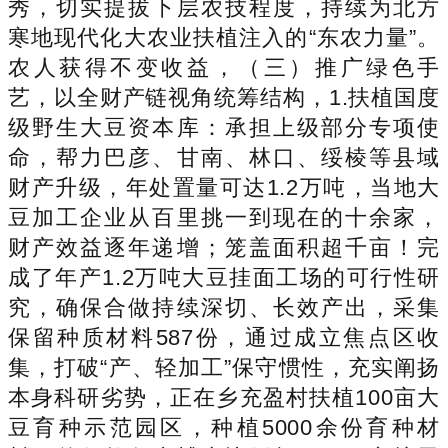
秀，切实提拔下层农技程度，持续为北方
寒地现代化大农业扶植注入的“东农力量”。
农人获得不变收益，（三）推广绿色手
艺，以全财产链视角统筹结构，1.扶植国度
级野生大豆资本库：承担上级部分专项使
命，帮力巴彦、甘南、林口、绥棱等县域
财产升级，年处置量可达1.2万吨，当地大
豆加工企业从百里挑一到现在的十余家，
财产效益逐年递增；笼盖面积超千亩！完
成了年产1.2万吨大豆挂面工场的可行性研
究，确保合做持续深切、长效产出，采集
保留种质材料587份，通过成立焦点区收
集，打破“产、轻加工”保守惯性，充实阐扬
本身科研劣势，正在乡充盈村扶植100亩大
豆育种示范园区，种植5000余份育种材