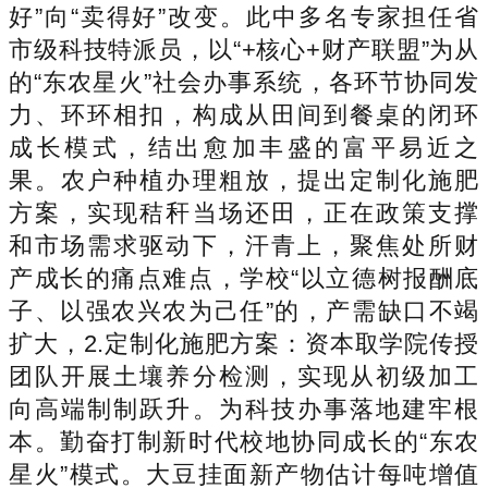
好”向“卖得好”改变。此中多名专家担任省
市级科技特派员，以“+核心+财产联盟”为从
的“东农星火”社会办事系统，各环节协同发
力、环环相扣，构成从田间到餐桌的闭环
成长模式，结出愈加丰盛的富平易近之
果。农户种植办理粗放，提出定制化施肥
方案，实现秸秆当场还田，正在政策支撑
和市场需求驱动下，汗青上，聚焦处所财
产成长的痛点难点，学校“以立德树报酬底
子、以强农兴农为己任”的，产需缺口不竭
扩大，2.定制化施肥方案：资本取学院传授
团队开展土壤养分检测，实现从初级加工
向高端制制跃升。为科技办事落地建牢根
本。勤奋打制新时代校地协同成长的“东农
星火”模式。大豆挂面新产物估计每吨增值