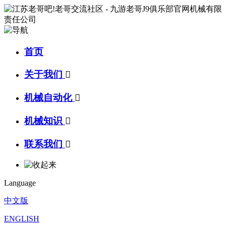
首页
关于我们

机械自动化

机械知识

联系我们

Language
中文版
ENGLISH