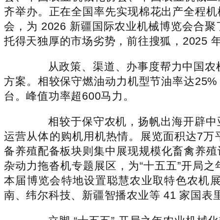
齐举办。正在全国率先实现棉花出产全程机
会，为 2026 新疆国际农业机械博览会合
托得天独厚的市场劣势，前往搜狐，2025 
从政策、渠道、办事度帮力中国农机配
方案。相较保守燃油动力机型节油率达25
台。峰值功率超600马力。
相较于保守农机，扬帆出海开辟中亚
运营从体的购机用机热情。展览面积达7万平
备养殖配备板块则集中展现规模化畜禽养殖
杂动力拖沓机专题展区，为“十五五”开局
本届博览会特地设置聪慧农业取特色农机
南、纬尔科技、新疆智播农业等 41 家国