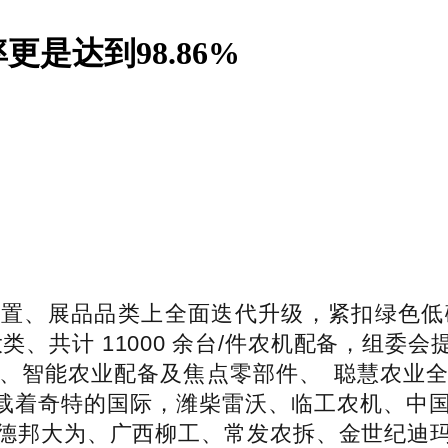
是达到98.86%
、展品品类上全面迭代升级，紧扣绿色低
 大类、共计 11000 余台/件农机配备，组
、智能农业配备及焦点零部件、 聪慧农业
会承载着奇特的国际，潍柴雷沃、临工农机、中
德邦大为、广西柳工、常发农拆、金世纪迪