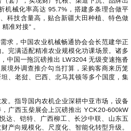
万台（套），实现财产扎根、渠道下沉、品牌出
械化率高达 95.7%，搭建多条理合做平
广、科技含量高，贴合新疆大田种植、特色做
精准对接” 。
级需求，中国农业机械畅通协会会长范建华正
物。完满适配精准农业规模化功课场景。诸多
国一拖沉磅推出 LW3204 无级变速拖沓
开展境外调查推介勾当打算，采购客商来历笼
斯坦、老挝、巴西、北马其顿等多个国度，集
发。指导国内农机企业深耕中亚市场，设备
玉柴展会上沉磅推出 YCK20-600kW
悦达、铠特、广西柳工、长沙中联、山东五
畜牧财产向规模化、尺度化、智能化转型升级。