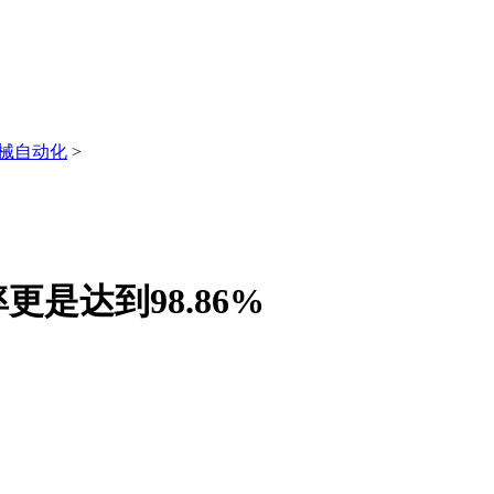
械自动化
>
是达到98.86%