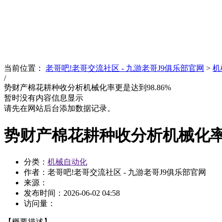
News
文化品牌
当前位置：
老哥吧!老哥交流社区 - 九游老哥J9俱乐部官网
>
机
/
势财产棉花耕种收分析机械化率更是达到98.86%
暂时没有内容信息显示
请先在网站后台添加数据记录。
势财产棉花耕种收分析机械化率更
分类：
机械自动化
作者：老哥吧!老哥交流社区 - 九游老哥J9俱乐部官网
来源：
发布时间：
2026-06-02 04:58
访问量：
【概要描述】