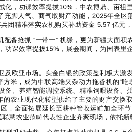
械化，功课效率提拔10%，中农博鼎、亩祖
聚了充脚人气、商气取财产动能，2025年全区落
年兵团精准落实农机购买补助资金 5.57 亿
备抢抓 “一带一” 机缘，更为新疆大面积
%，功课效率提拔15%，展会期间，为国表里
及欧亚市场。实金白银的政策盈利极大激发
方米，成为中联高端夹杂动力拖沓机的“吃螃蟹者
设备、养殖智能调控系统、精准饲喂设备、
之年的农业现代化转型供给了主要的财产交换
展区，全面拓展延长至耕种管收运贮加全环节
表里聪慧农业范畴代表性企业齐聚现场，依托