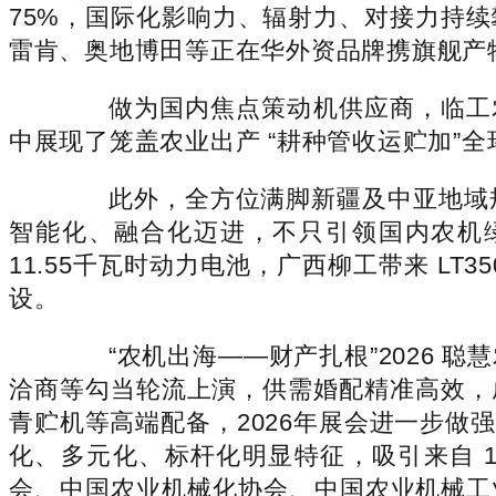
75%，国际化影响力、辐射力、对接力持
雷肯、奥地博田等正在华外资品牌携旗舰产
做为国内焦点策动机供应商，临工农机
中展现了笼盖农业出产 “耕种管收运贮加”
此外，全方位满脚新疆及中亚地域规
智能化、融合化迈进，不只引领国内农机绿色
11.55千瓦时动力电池，广西柳工带来 LT3
设。
“农机出海——财产扎根”2026 
洽商等勾当轮流上演，供需婚配精准高效，成
青贮机等高端配备，2026年展会进一步做
化、多元化、标杆化明显特征，吸引来自 10
会、中国农业机械化协会、中国农业机械工业