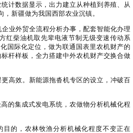
业统计数据显示，出力建立从种植到养殖、从
意向，新疆做为我国西部农业沉镇。
机企业外贸全流程分析办事，配套智能化办理
方红柴油机取先辈电液节制无级变速传动系
续深化国际化定位，做为联通国表里农机财产的
的标杆样板，全力搭建中外农机财产交换合做
课更高效。新能源拖沓机专区的设立，冲破百
高的集成式发电系统，农做物分析机械化程
目的，农林牧渔分析机械化程度不变正在