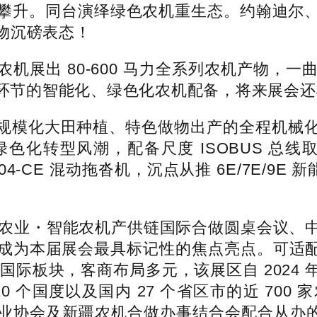
续攀升。同台演绎绿色农机重生态。约翰迪尔
物沉磅表态！
展出 80-600 马力全系列农机产物，一
全环节的智能化、绿色化农机配备，将来展会
模化大田种植、特色做物出产的全程机械化
化转型风潮，配备尺度 ISOBUS 总线取高
504-CE 混动拖沓机，沉点从推 6E/7E/9
聪慧农业・智能农机产供链国际合做圆桌会议、
为本届展会最具标记性的焦点亮点。可适配6
强国际板块，客商布局多元，该展区自 2024
 个国度以及国内 27 个省区市的近 70
协会及新疆农机合做办事结合会配合从办的 