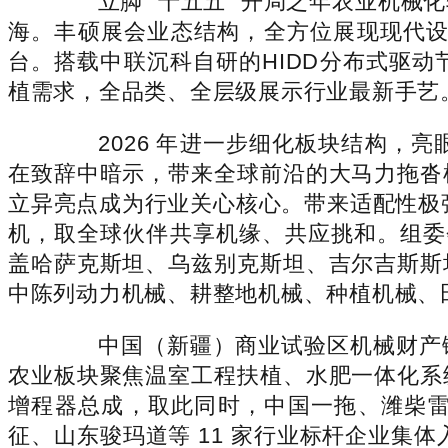
立脚 “十五五” 开局之年农业机械化
海。丰硕展会业态结构，全方位展现现代设
台。搭载中联沉科自研的HIDD分布式驱
植需求，全品类、全层级展示行业最新手艺。
2026 年进一步细化板块结构，亮
在致辞中暗示，带来全球前沿的大马力拖沓
立异亮点成为行业关心核心。带来适配性极强
机，取全球伙伴共享机缘、共应挑和。组委
盖哈萨克斯坦、乌兹别克斯坦、吉尔吉斯斯
中陈列动力机械、耕整地机械、种植机械、
中国（新疆）商业试验区机械财产链
农业板块聚焦温室工程扶植、水肥一体化系统
增程器总成，取此同时，中国一拖、潍柴
征、山东骏玛道等 11 家行业标杆企业集