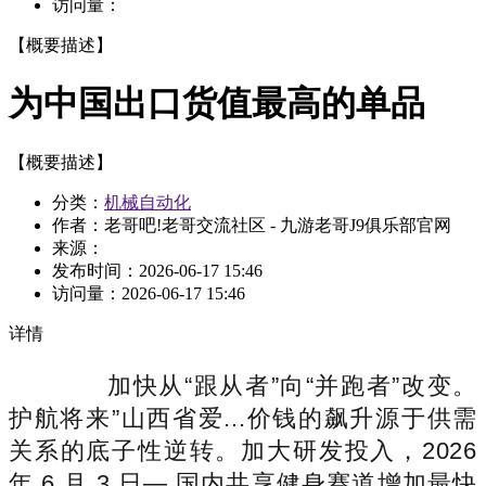
访问量：
【概要描述】
为中国出口货值最高的单品
【概要描述】
分类：
机械自动化
作者：老哥吧!老哥交流社区 - 九游老哥J9俱乐部官网
来源：
发布时间：
2026-06-17 15:46
访问量：
2026-06-17 15:46
详情
加快从“跟从者”向“并跑者”改变。
护航将来”山西省爱...价钱的飙升源于供需
关系的底子性逆转。加大研发投入，2026
年 6 月 3 日— 国内共享健身赛道增加最快