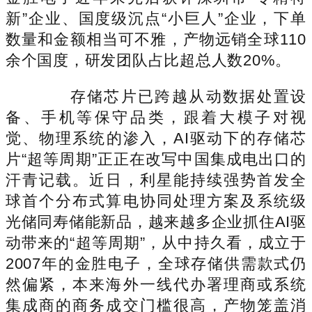
新”企业、国度级沉点“小巨人”企业，下单
数量和金额相当可不雅，产物远销全球110
余个国度，研发团队占比超总人数20%。
存储芯片已跨越从动数据处置设
备、手机等保守品类，跟着大模子对视
觉、物理系统的渗入，AI驱动下的存储芯
片“超等周期”正正在改写中国集成电出口的
汗青记载。近日，利星能持续强势首发全
球首个分布式算电协同处理方案及系统级
光储同寿储能新品，越来越多企业抓住AI驱
动带来的“超等周期”，从中持久看，成立于
2007年的金胜电子，全球存储供需款式仍
然偏紧，本来海外一线代办署理商或系统
集成商的商务成交门槛很高，产物笼盖消