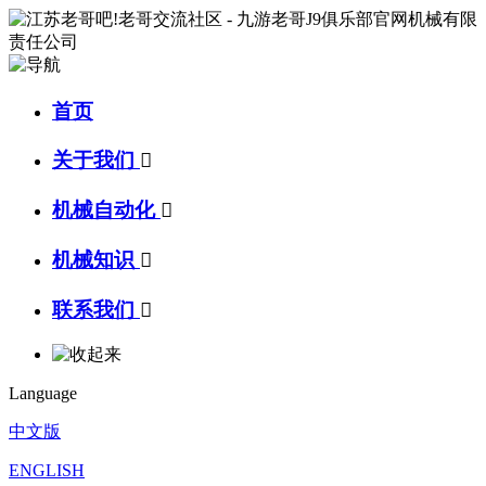
首页
关于我们

机械自动化

机械知识

联系我们

Language
中文版
ENGLISH