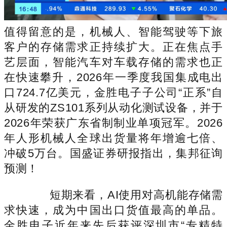
值得留意的是，机械人、智能驾驶等下旅
客户的存储需求正持续扩大。正在焦点手
艺层面，智能汽车对车载存储的需求也正
在快速攀升，2026年一季度我国集成电出
口724.7亿美元，金胜电子子公司“正系”自
从研发的ZS101系列从动化测试设备，并于
2026年荣获广东省制制业单项冠军。2026
年人形机械人全球出货量将年增逾七倍、
冲破5万台。国盛证券研报指出，集邦征询
预测！
短期来看，AI使用对高机能存储需
求快速，成为中国出口货值最高的单品。
金胜电子近年来先后获评深圳市“专精特