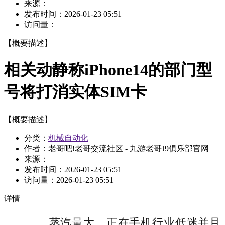
来源：
发布时间：
2026-01-23 05:51
访问量：
【概要描述】
相关动静称iPhone14的部门型
号将打消实体SIM卡
【概要描述】
分类：
机械自动化
作者：老哥吧!老哥交流社区 - 九游老哥J9俱乐部官网
来源：
发布时间：
2026-01-23 05:51
访问量：
2026-01-23 05:51
详情
蒸汽量大，正在手机行业低迷并且