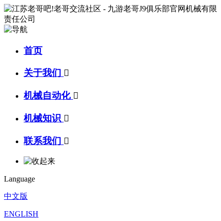
首页
关于我们

机械自动化

机械知识

联系我们

Language
中文版
ENGLISH