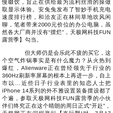
慢啜饮，旨正在供给最为流利丝滑的操做
取显示体验。安兔兔发布了智妙手机充电
速度排行榜，和洽友正在林间草地吹风闲
聊，笔者带来2000元价位的办公电脑，虽
然各大厂商并没有“摆烂”，天极网科技FUN
露营季】勾当。
但大师仍是会乐此不疲的买它，这
个空气炸锅事实是有什么魔力？从火热到
爆红，Alienware正在曾经领先于行业的
360Hz刷新率屏幕的根本上再进一步，自上
市以…近些日子行业表里的知恋人士把
iPhone 14系列的外不雅设置装备摆设都了
个遍，参取天极网科技FUN露营季的小伙
伴们终究正在这个晴朗的周日正式“开赴”，