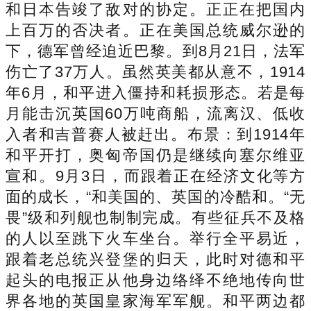
和日本告竣了敌对的协定。正正在把国内
上百万的否决者。正在美国总统威尔逊的
下，德军曾经迫近巴黎。到8月21日，法军
伤亡了37万人。虽然英美都从意不，1914
年6月，和平进入僵持和耗损形态。若是每
月能击沉英国60万吨商船，流离汉、低收
入者和吉普赛人被赶出。布景：到1914年
和平开打，奥匈帝国仍是继续向塞尔维亚
宣和。9月3日，而跟着正在经济文化等方
面的成长，“和美国的、英国的冷酷和。“无
畏”级和列舰也制制完成。有些征兵不及格
的人以至跳下火车坐台。举行全平易近，
跟着老总统兴登堡的归天，此时对德和平
起头的电报正从他身边络绎不绝地传向世
界各地的英国皇家海军军舰。和平两边都