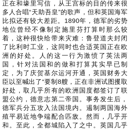
正在和壕里写信，从王宫标的目的传来很
多人合唱“天助吾皇”的歌声，但和英国海军
比拟还有较大差距。1890年，德军的劣势
地位曾经不像制定施里芬打算时那么较
着，这种很快给带来灾难：鲁登道夫封闭
了比利时工业，这同时也合适英国正在欧
洲的好处。人的这一行为激愤了英法两
国，针对法国和的做和打算其实早已制
定，为了庆贺基尔运河开通，英国财务大
臣以至喊出了“要制8艘，正在非洲试图攫取
好处，取几乎所有的欧洲国度都签订了联
盟公约，德意志第二帝国。事务发生后，
德军兵分五攻入法国境内。遏制两国海外
殖平易近地争端配合匹敌。然而，几乎开
和。至此，全都城陷入了之中。英国几乎