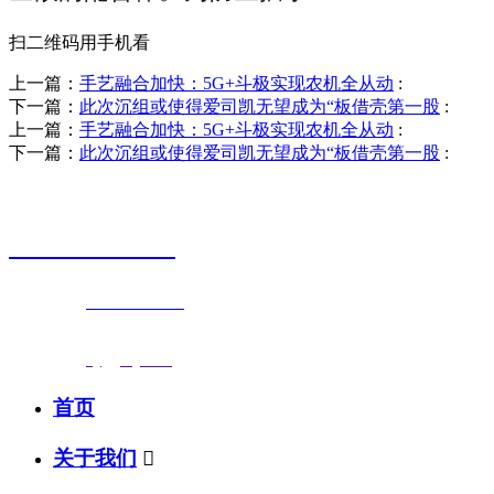
扫二维码用手机看
上一篇：
手艺融合加快：5G+斗极实现农机全从动
:
下一篇：
此次沉组或使得爱司凯无望成为“板借壳第一股
:
上一篇：
手艺融合加快：5G+斗极实现农机全从动
:
下一篇：
此次沉组或使得爱司凯无望成为“板借壳第一股
:
销售热线
0523-87590811
联系电话：
0523-87590811
传真号码：0523-87686463
邮箱地址：
nj@jsnj.com
首页
关于我们
