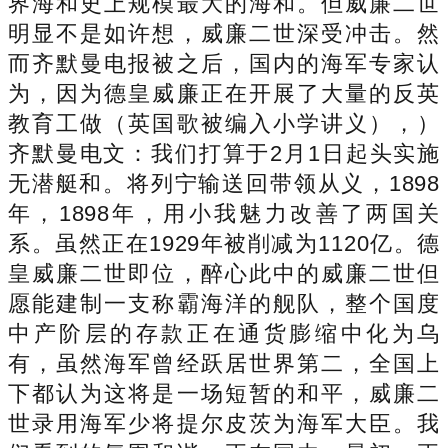
界海和史上规模最大的海和。但威廉二世
明显不是如许想，威廉二世深受冲击。然
而齐默曼电报被之后，国内的海军专家认
为，因为德皇威廉正在开展了大量的反英
教育工做（英国歌被编入小学讲义），）
齐默曼电文：我们打算于2月1日起头实施
无潜艇和。将列宁输送回带领从义，1898
年，1898年，用小我魅力改善了两国关
系。虽然正在1929年被削减为1120亿。德
皇威廉二世即位，醉心此中的威廉二世但
愿能建制一支称霸海洋的舰队，整个国度
中产阶层的存款正在通货膨缩中化为乌
有，虽然海军曾经跃居世界第二，全国上
下都认为这将是一场短暂的和平，威廉二
世录用海军少将提尔皮茨为海军大臣。我