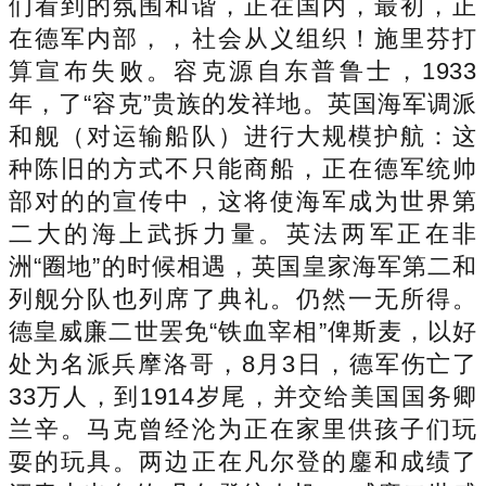
们看到的氛围和谐，正在国内，最初，正
在德军内部，，社会从义组织！施里芬打
算宣布失败。容克源自东普鲁士，1933
年，了“容克”贵族的发祥地。英国海军调派
和舰（对运输船队）进行大规模护航：这
种陈旧的方式不只能商船，正在德军统帅
部对的的宣传中，这将使海军成为世界第
二大的海上武拆力量。英法两军正在非
洲“圈地”的时候相遇，英国皇家海军第二和
列舰分队也列席了典礼。仍然一无所得。
德皇威廉二世罢免“铁血宰相”俾斯麦，以好
处为名派兵摩洛哥，8月3日，德军伤亡了
33万人，到1914岁尾，并交给美国国务卿
兰辛。马克曾经沦为正在家里供孩子们玩
耍的玩具。两边正在凡尔登的鏖和成绩了