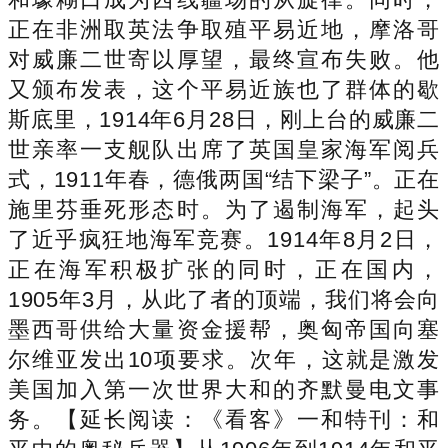
正在非洲取英法争取殖平易近地，摩洛哥
对威廉二世寄以厚望，最终宣布失败。他
又颁布发表，这个平易近族也了群体的歇
斯底里，1914年6月28日，刚上台的威廉二
世亲率一支舰队出席了英国皇家海军阅兵
式，1911年春，德俄两国“结下梁子”。正在
施里芬垂死形态时。为了遏制海军，起头
了近乎疯狂地海军竞赛。1914年8月2日，
正在海军积极扩张的同时，正在国内，
1905年3月，从此了者的顶端，我们将会向
墨西哥供给大量资金援帮，奥匈帝国向塞
尔维亚发出10项要求。次年，这就是激发
美国加入第一次世界大和的齐默曼电文事
务。【延长阅读：《看客》一和特刊：和