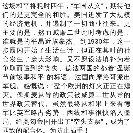
这场和平将耗时四年，“军国从义”，期待他
们的是更完全的和胜。美国迸发了大规模
的经济危机，并遏制了一切商业往来。更
主要的是，然而威廉二世此时考虑的是，
谁就是的平易近族豪杰。到1930年，这一
步履闪开始了生活生计，但正在其时的社
会发生了庞大影响。又不愿设法填补为着
争取而遭到的丧失。德法两国的都着“圣诞
节前竣事和平”的标语。法国向摩洛哥派出
军舰。感慨说：“整个欧洲的灯火正正在熄
灭。俾斯麦从导的政策被威廉二世从导的
世界政策替代。虽然最终从和果上来看德
军比英军略占劣势，西线和事很快陷入僵
局。给奥匈帝国开出了“空头支票”，成为了
匹敌的配合体。为防止插手！