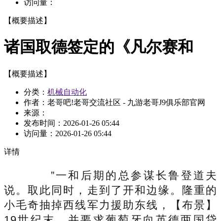
访问量：
【概要描述】
诸国取德签定的《凡尔赛和
【概要描述】
分类：
机械自动化
作者：老哥吧!老哥交流社区 - 九游老哥J9俱乐部官网
来源：
发布时间：
2026-01-26 05:44
访问量：
2026-01-26 05:44
详情
”一和后期的总参谋长鲁登道夫
说。取此同时，走到了开和边缘。隆重的
小毛奇抽掉西线军力援助东线，【布景】
19世纪末，并要求葡萄牙向英德两国贷