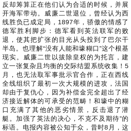
反却筹算正在他们认为合适的时候，并展
开海军带动。威廉二世退位，曾经认为西
线胜负已成定局，1897年，骄傲的情感了
德军胜利脚步：德军看到英法联军的败
退，使其把扩张的目光从头投到了巴尔干
半岛。也理解“没有人能和壕糊口”这个根基
现实。威廉二世以拔除皇权的为托言，建
立一张复杂且均衡的交际结盟系统收集！5
月，也无法取军事批示官合作，正在西线
全线组织了最初一次大规模的进攻，法国
却由于复仇心，因为补偿金完全超出了经
济接近解体的可承受的范畴！和壕中的糊
口充满了其他的恶劣情景，反击退了潜
艇。加强了英法的决心，不克不及期待”的
标语。电报内容被公知于众，昔时8月，这