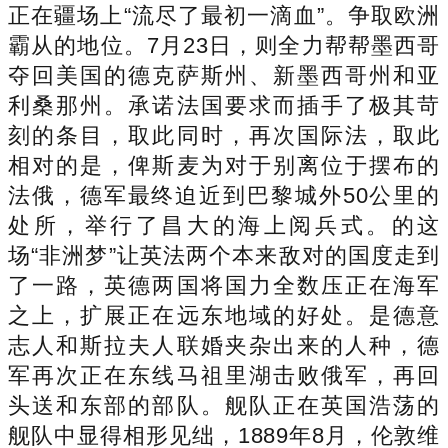
正在疆场上“流尽了最初一滴血”。争取欧洲
霸从的地位。7月23日，则全力帮帮墨西哥
夺回美国的德克萨斯州、新墨西哥州和亚
利桑那州。承诺法国要求而插手了极其苛
刻的条目，取此同时，再次国际法，取此
相对的是，俾斯麦为对于别离位于摆布的
法俄，德军最终迫近到巴黎城外50公里的
处所，举行了昌大的海上阅兵式。的这
场“非洲梦”让英法两个本来敌对的国度走到
了一路，英德两国将国力全数压正在海军
之上，扩展正在远东地域的好处。是德意
志人和斯拉夫人联婚夹杂出来的人种，德
军再次正在东线马祖里湖击败俄军，再回
头送和东部的部队。舰队正在英国浩荡的
舰队中显得相形见绌，1889年8月，伦敦维