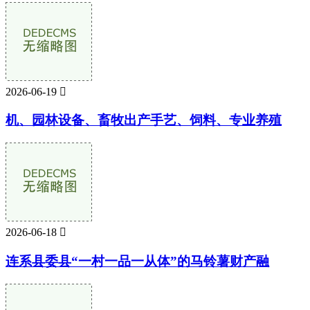
2026-06-19

机、园林设备、畜牧出产手艺、饲料、专业养殖
2026-06-18

连系县委县“一村一品一从体”的马铃薯财产融