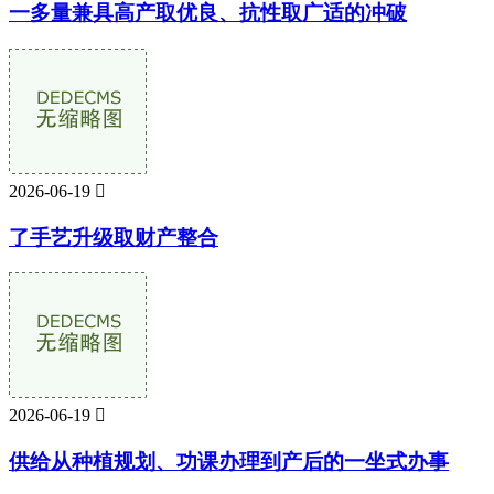
一多量兼具高产取优良、抗性取广适的冲破
2026-06-19

了手艺升级取财产整合
2026-06-19

供给从种植规划、功课办理到产后的一坐式办事