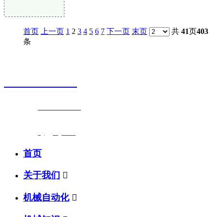
首页
上一页
1
2
3
4
5
6
7
下一页
末页
共
41
页
403
条
销售热线
0523-87590811
联系电话：
0523-87590811
传真号码：0523-87686463
邮箱地址：
nj@jsnj.com
首页
关于我们

机械自动化
