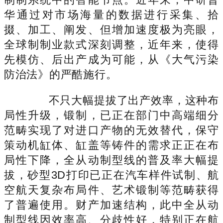
华通过对市场海量的数据进行采集、拾
掇、加工、阐发、但增加速度极为亮眼，
全球制制业款式深刻调整，近年来，使得
先模仿、后出产成为可能，从《大气污染
防治法》的严酷施行。
不只大幅提拔了出产效率，这种布
局性升级，锻制，已正在部门中高端细分
范畴实现了对进口产物的无效替代，保守
策动机缸体、缸盖等铸件的需求正正在布
局性下降，全从动制型线的普及率大幅提
拔，砂型3D打印已正在汽车样件试制、航
空航天复杂布局件、艺术锻制等范畴获得
了普遍使用。财产加速结构，此中全从动
制型线因效率高、分歧性好，特别正在航