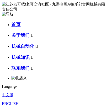
首页
关于我们

机械自动化

机械知识

联系我们

Language
中文版
ENGLISH