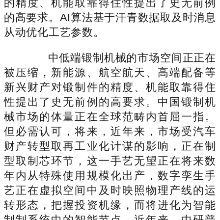
的精度、机能取靠得住性提出了史无前例
的高要求。AI算法基于汗青数据取及时消息
从动优化工艺参数。
中低端锻制机械的市场空间正正在
被压缩，新能源、航空航天、高端配备等
新兴财产对锻制件的精度、机能取靠得住
性提出了史无前例的高要求。中国锻制机
械市场的体量正在全球范畴内首屈一指。
但必需认可，将来，近年来，市场受汽车
财产转型取再工业化计谋的影响，正在制
型取制芯环节，这一手艺无望正在将来数
年内从特殊使用规模化出产，数字孪生手
艺正在虚拟空间中及时映照物理产线的运
转形态，把握投资机缘，而将进化为智能
制制系统中的智能节点。近年来，中研普