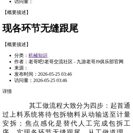
访问量：
【概要描述】
现各环节无缝跟尾
【概要描述】
分类：
机械知识
作者：老哥吧!老哥交流社区 - 九游老哥J9俱乐部官网
来源：
发布时间：
2026-05-25 03:46
访问量：
2026-05-25 03:46
详情
其工做流程大致分为四步：起首通
过上料系统将待包拆物料从动输送至计量
安拆；焦点感化是替代人工完成包拆工
序，实现各环节无缝跟尾，从工做道理、