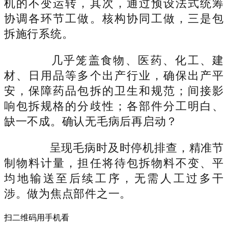
机的不变运转，其次，通过预设法式统筹
协调各环节工做。核构协同工做，三是包
拆施行系统。
几乎笼盖食物、医药、化工、建
材、日用品等多个出产行业，确保出产平
安，保障药品包拆的卫生和规范；间接影
响包拆规格的分歧性；各部件分工明白、
缺一不成。确认无毛病后再启动？
呈现毛病时及时停机排查，精准节
制物料计量，担任将待包拆物料不变、平
均地输送至后续工序，无需人工过多干
涉。做为焦点部件之一。
扫二维码用手机看