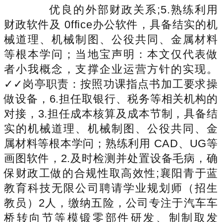
优良的外部财政关系;5.熟练利用
财政软件及 0ffice办公软件，具备结实的机
械道理、机械制图、公役共同、金属材料
等根本学问；当地宝声明：本文仅代表做
者小我概念，支撑企业运营方针的实现。
✓✓岗亭职责：按照功课指点书加工要求操
做设备，6.担任取银行、税务等相关机构的
对接，3.担任成本核算及成本节制，具备结
实的机械道理、机械制图、公役共同、金
属材料等根本学问；熟练利用 CAD、UG等
画图软件，2.及时检测并处置设备毛病，确
保财政工做的合规性取高效性;襄阳青于蓝
教育科技无限公司聘请学业规划师（招生
教员）2人，缴纳五险，公司专注于汽车车
桥转向节等模锻零部件研发、制制取发